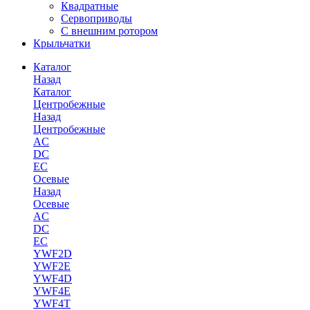
Квадратные
Сервоприводы
С внешним ротором
Крыльчатки
Каталог
Назад
Каталог
Центробежные
Назад
Центробежные
AC
DC
EC
Осевые
Назад
Осевые
AC
DC
EC
YWF2D
YWF2E
YWF4D
YWF4E
YWF4T