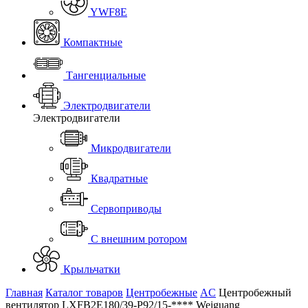
YWF8E
Компактные
Тангенциальные
Электродвигатели
Электродвигатели
Микродвигатели
Квадратные
Сервоприводы
С внешним ротором
Крыльчатки
Главная
Каталог товаров
Центробежные
AC
Центробежный
вентилятор LXFB2E180/39-P92/15-**** Weiguang