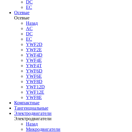
DC
EC
Осевые
Осевые
Назад
AC
DC
EC
YWF2D
YWF2E
YWF4D
YWF4E
YWF4T
YWF6D
YWF6E
YWF8D
YWF12D
YWF12E
YWF8E
Компактные
Тангенциальные
Электродвигатели
Электродвигатели
Назад
Микродвигатели