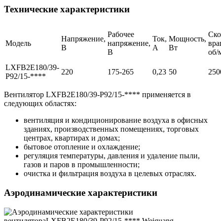
Технические характеристики
Рабочее
Ско
Напряжение,
Ток,
Мощность,
Модель
напряжение,
вра
В
А
Вт
В
об/
LXFB2E180/39-
220
175-265
0,23
50
250
P92/15-****
Вентилятор LXFB2E180/39-P92/15-**** применяется в
следующих областях:
вентиляция и кондиционирование воздуха в офисных
зданиях, производственных помещениях, торговых
центрах, квартирах и домах;
бытовое отопление и охлаждение;
регуляция температуры, давления и удаление пыли,
газов и паров в промышленности;
очистка и фильтрация воздуха в целевых отраслях.
Аэродинамические характеристики