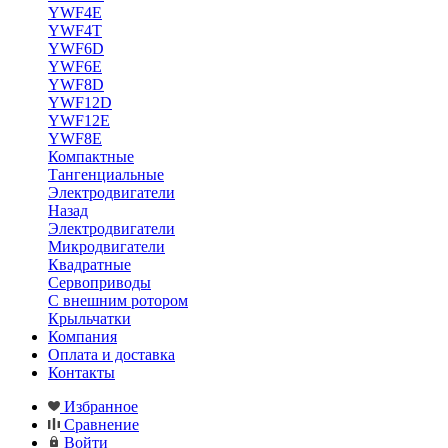
YWF4E
YWF4T
YWF6D
YWF6E
YWF8D
YWF12D
YWF12E
YWF8E
Компактные
Тангенциальные
Электродвигатели
Назад
Электродвигатели
Микродвигатели
Квадратные
Сервоприводы
С внешним ротором
Крыльчатки
Компания
Оплата и доставка
Контакты
Избранное
Сравнение
Войти