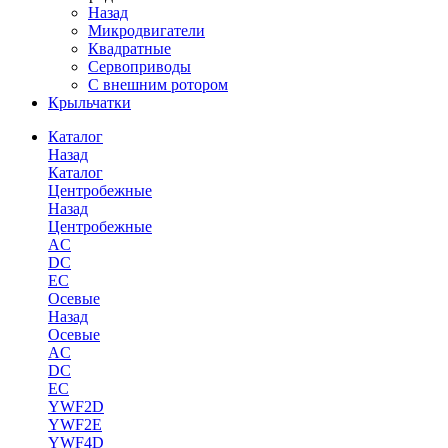
Назад
Микродвигатели
Квадратные
Сервоприводы
С внешним ротором
Крыльчатки
Каталог
Назад
Каталог
Центробежные
Назад
Центробежные
AC
DC
EC
Осевые
Назад
Осевые
AC
DC
EC
YWF2D
YWF2E
YWF4D