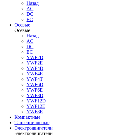
Назад
AC
DC
EC
Осевые
Осевые
Назад
AC
DC
EC
YWF2D
YWF2E
YWF4D
YWF4E
YWF4T
YWF6D
YWF6E
YWF8D
YWF12D
YWF12E
YWF8E
Компактные
Тангенциальные
Электродвигатели
Электродвигатели