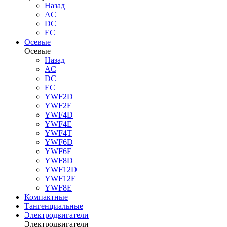
Назад
AC
DC
EC
Осевые
Осевые
Назад
AC
DC
EC
YWF2D
YWF2E
YWF4D
YWF4E
YWF4T
YWF6D
YWF6E
YWF8D
YWF12D
YWF12E
YWF8E
Компактные
Тангенциальные
Электродвигатели
Электродвигатели