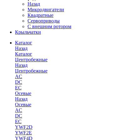
Назад
Микродвигатели
Квадратные
Сервоприводы
С внешним ротором
Крыльчатки
Каталог
Назад
Каталог
Центробежные
Назад
Центробежные
AC
DC
EC
Осевые
Назад
Осевые
AC
DC
EC
YWF2D
YWF2E
YWF4D