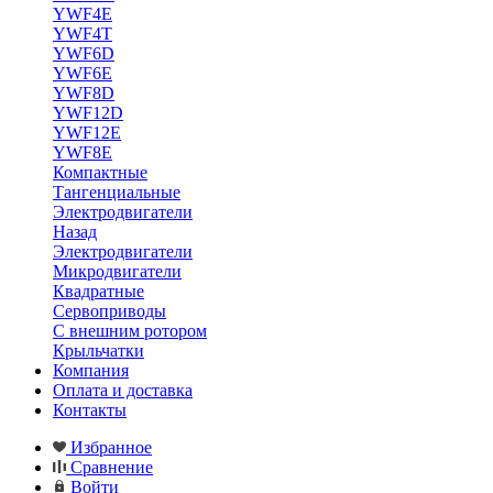
YWF4E
YWF4T
YWF6D
YWF6E
YWF8D
YWF12D
YWF12E
YWF8E
Компактные
Тангенциальные
Электродвигатели
Назад
Электродвигатели
Микродвигатели
Квадратные
Сервоприводы
С внешним ротором
Крыльчатки
Компания
Оплата и доставка
Контакты
Избранное
Сравнение
Войти