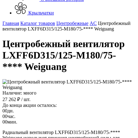
Крыльчатки
Главная
Каталог товаров
Центробежные
AC
Центробежный
вентилятор LXFF6D315/125-M180/75-**** Weiguang
Центробежный вентилятор
LXFF6D315/125-M180/75-
**** Weiguang
Наличие: много
27 262 ₽
/ шт.
До конца акции осталось:
00
дн.
00
час.
00
мин.
Радиальный вентилятор LXFF6D315/125-M180/75-****
Weiguang использует принцип центробежной силы для