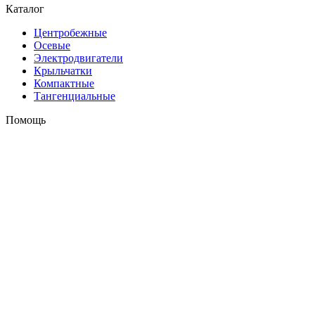
Каталог
Центробежные
Осевые
Электродвигатели
Крыльчатки
Компактные
Тангенциальные
Помощь
Оплата и доставка
Контакты
+7 (495) 121-43-33
Заказать звонок
info@weiguang.ru
Мы в социальных сетях
2026 © weiguang.ru
Вся представленная на сайте информация, касающаяся
технических характеристик, наличия на складе, стоимости
товаров, носит информационный характер и ни при каких
условиях не является публичной офертой, определяемой
положениями Статьи 437(2) Гражданского кодекса РФ. До
подтверждения заказа Продавцом/Поставщиком наличия,