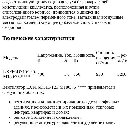
создаёт мощную циркуляцию воздуха благодаря своей
конструкции: крыльчатка, расположенная внутри
спиралевидного корпуса, приводится в движение
электродвигателем переменного тока, выталкивая воздушные
массы под воздействием центробежной силы с высокой
скоростью.
Технические характеристики
Скорость
Напряжение,
Ток,
Мощность,
Прои
Модель
вращения,
В
А
Вт
м3/ч
об/мин
LXFF6D315/125-
400
1,8
850
930
3260
M180/75-****
Вентилятор LXFF6D315/125-M180/75-**** применяется в
следующих областях:
вентиляция и кондиционирование воздуха в офисных
зданиях, производственных помещениях, торговых
центрах, квартирах и домах;
бытовое отопление и охлаждение;
регуляция температуры, давления и удаление пыли,