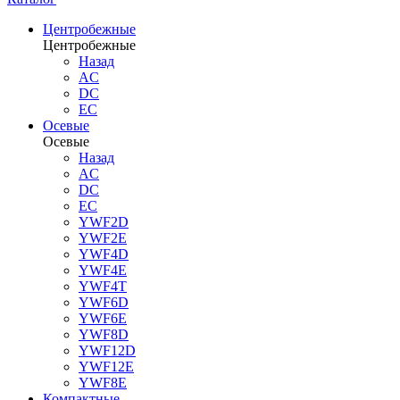
Центробежные
Центробежные
Назад
AC
DC
EC
Осевые
Осевые
Назад
AC
DC
EC
YWF2D
YWF2E
YWF4D
YWF4E
YWF4T
YWF6D
YWF6E
YWF8D
YWF12D
YWF12E
YWF8E
Компактные