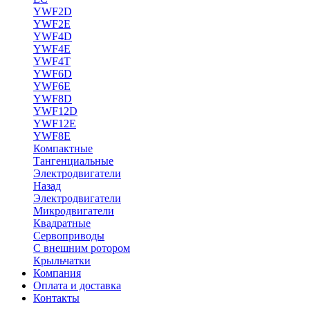
YWF2D
YWF2E
YWF4D
YWF4E
YWF4T
YWF6D
YWF6E
YWF8D
YWF12D
YWF12E
YWF8E
Компактные
Тангенциальные
Электродвигатели
Назад
Электродвигатели
Микродвигатели
Квадратные
Сервоприводы
С внешним ротором
Крыльчатки
Компания
Оплата и доставка
Контакты