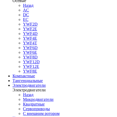
Осевые
Назад
AC
DC
EC
YWF2D
YWF2E
YWF4D
YWF4E
YWF4T
YWF6D
YWF6E
YWF8D
YWF12D
YWF12E
YWF8E
Компактные
Тангенциальные
Электродвигатели
Электродвигатели
Назад
Микродвигатели
Квадратные
Сервоприводы
С внешним ротором