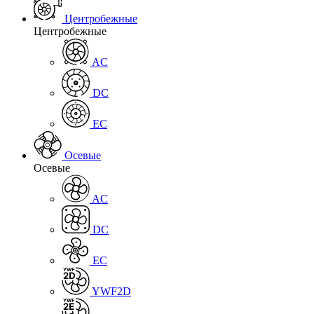
Центробежные
Центробежные
AC
DC
EC
Осевые
Осевые
AC
DC
EC
YWF2D