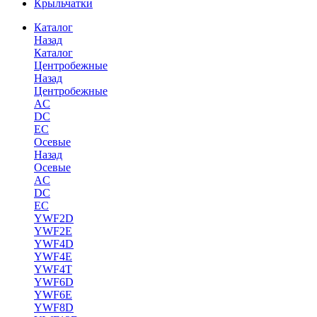
Крыльчатки
Каталог
Назад
Каталог
Центробежные
Назад
Центробежные
AC
DC
EC
Осевые
Назад
Осевые
AC
DC
EC
YWF2D
YWF2E
YWF4D
YWF4E
YWF4T
YWF6D
YWF6E
YWF8D