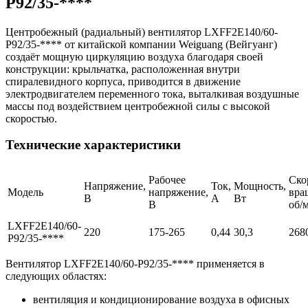
P92/35-****
Центробежный (радиальный) вентилятор LXFF2E140/60-
P92/35-**** от китайской компании Weiguang (Вейгуанг)
создаёт мощную циркуляцию воздуха благодаря своей
конструкции: крыльчатка, расположенная внутри
спиралевидного корпуса, приводится в движение
электродвигателем переменного тока, выталкивая воздушные
массы под воздействием центробежной силы с высокой
скоростью.
Технические характеристики
Рабочее
Ско
Напряжение,
Ток,
Мощность,
Модель
напряжение,
вра
В
А
Вт
В
об/
LXFF2E140/60-
220
175-265
0,44
30,3
268
P92/35-****
Вентилятор LXFF2E140/60-P92/35-**** применяется в
следующих областях:
вентиляция и кондиционирование воздуха в офисных