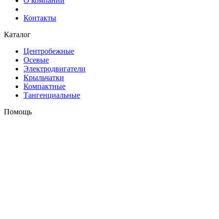
О компании
Контакты
Каталог
Центробежные
Осевые
Электродвигатели
Крыльчатки
Компактные
Тангенциальные
Помощь
Оплата и доставка
Контакты
+7 (495) 121-43-33
Заказать звонок
info@weiguang.ru
Мы в социальных сетях
2026 © weiguang.ru
Вся представленная на сайте информация, касающаяся
технических характеристик, наличия на складе, стоимости
товаров, носит информационный характер и ни при каких