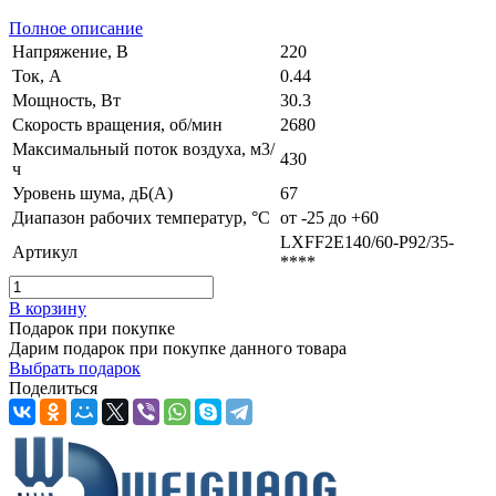
Полное описание
Напряжение, В
220
Ток, А
0.44
Мощность, Вт
30.3
Скорость вращения, об/мин
2680
Максимальный поток воздуха, м3/
430
ч
Уровень шума, дБ(А)
67
Диапазон рабочих температур, °C
от -25 до +60
LXFF2E140/60-P92/35-
Артикул
****
В корзину
Подарок при покупке
Дарим подарок при покупке данного товара
Выбрать подарок
Поделиться