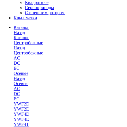
Квадратные
Сервоприводы
С внешним ротором
Крыльчатки
Каталог
Назад
Каталог
Центробежные
Назад
Центробежные
AC
DC
EC
Осевые
Назад
Осевые
AC
DC
EC
YWF2D
YWF2E
YWF4D
YWF4E
YWF4T