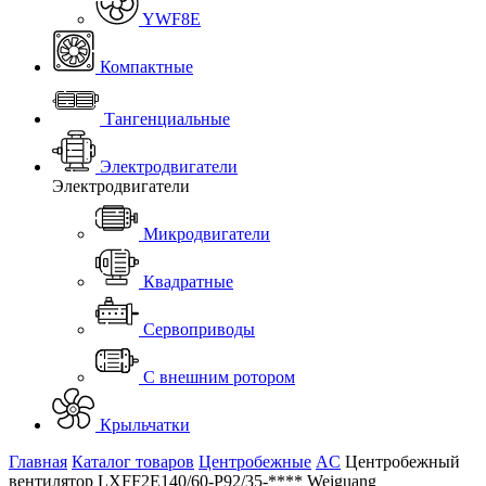
YWF8E
Компактные
Тангенциальные
Электродвигатели
Электродвигатели
Микродвигатели
Квадратные
Сервоприводы
С внешним ротором
Крыльчатки
Главная
Каталог товаров
Центробежные
AC
Центробежный
вентилятор LXFF2E140/60-P92/35-**** Weiguang