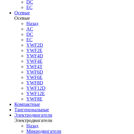
DC
EC
Осевые
Осевые
Назад
AC
DC
EC
YWF2D
YWF2E
YWF4D
YWF4E
YWF4T
YWF6D
YWF6E
YWF8D
YWF12D
YWF12E
YWF8E
Компактные
Тангенциальные
Электродвигатели
Электродвигатели
Назад
Микродвигатели