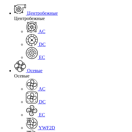
Центробежные
Центробежные
AC
DC
EC
Осевые
Осевые
AC
DC
EC
YWF2D