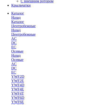
С внешним ротором
Крыльчатки
Каталог
Назад
Каталог
Центробежные
Назад
Центробежные
AC
DC
EC
Осевые
Назад
Осевые
AC
DC
EC
YWF2D
YWF2E
YWF4D
YWF4E
YWF4T
YWF6D
YWF6E