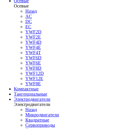
Осевые
Осевые
Назад
AC
DC
EC
YWF2D
YWF2E
YWF4D
YWF4E
YWF4T
YWF6D
YWF6E
YWF8D
YWF12D
YWF12E
YWF8E
Компактные
Тангенциальные
Электродвигатели
Электродвигатели
Назад
Микродвигатели
Квадратные
Сервоприводы