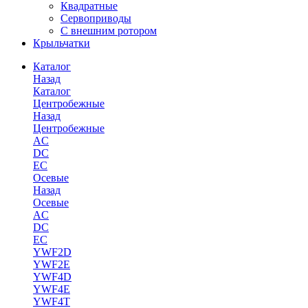
Квадратные
Сервоприводы
С внешним ротором
Крыльчатки
Каталог
Назад
Каталог
Центробежные
Назад
Центробежные
AC
DC
EC
Осевые
Назад
Осевые
AC
DC
EC
YWF2D
YWF2E
YWF4D
YWF4E
YWF4T