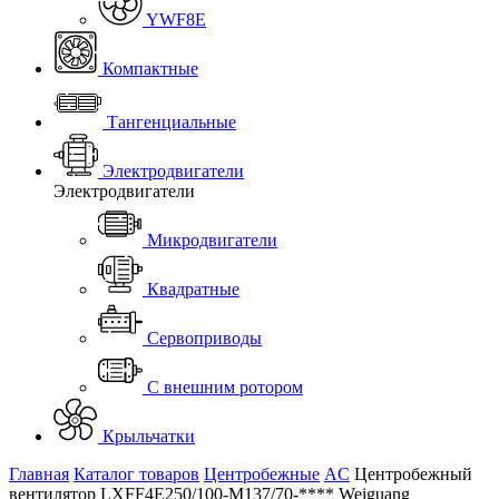
YWF8E
Компактные
Тангенциальные
Электродвигатели
Электродвигатели
Микродвигатели
Квадратные
Сервоприводы
С внешним ротором
Крыльчатки
Главная
Каталог товаров
Центробежные
AC
Центробежный
вентилятор LXFF4E250/100-M137/70-**** Weiguang