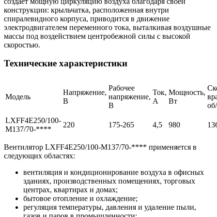
создаёт мощную циркуляцию воздуха благодаря своей
конструкции: крыльчатка, расположенная внутри
спиралевидного корпуса, приводится в движение
электродвигателем переменного тока, выталкивая воздушные
массы под воздействием центробежной силы с высокой
скоростью.
Технические характеристики
Рабочее
Ск
Напряжение,
Ток,
Мощность,
Модель
напряжение,
вр
В
А
Вт
В
об
LXFF4E250/100-
220
175-265
4,5
980
13
M137/70-****
Вентилятор LXFF4E250/100-M137/70-**** применяется в
следующих областях:
вентиляция и кондиционирование воздуха в офисных
зданиях, производственных помещениях, торговых
центрах, квартирах и домах;
бытовое отопление и охлаждение;
регуляция температуры, давления и удаление пыли,
газов и паров в промышленности;