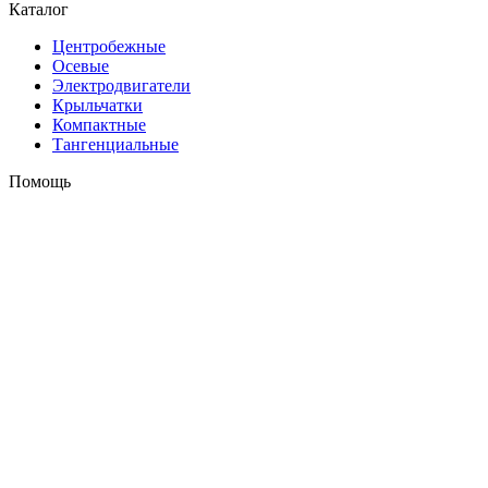
Каталог
Центробежные
Осевые
Электродвигатели
Крыльчатки
Компактные
Тангенциальные
Помощь
Оплата и доставка
Контакты
+7 (495) 121-43-33
Заказать звонок
info@weiguang.ru
Мы в социальных сетях
2026 © weiguang.ru
Вся представленная на сайте информация, касающаяся
технических характеристик, наличия на складе, стоимости
товаров, носит информационный характер и ни при каких
условиях не является публичной офертой, определяемой
положениями Статьи 437(2) Гражданского кодекса РФ. До
подтверждения заказа Продавцом/Поставщиком наличия,