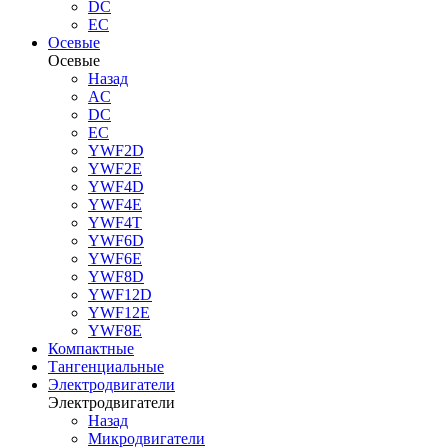
DC
EC
Осевые
Осевые
Назад
AC
DC
EC
YWF2D
YWF2E
YWF4D
YWF4E
YWF4T
YWF6D
YWF6E
YWF8D
YWF12D
YWF12E
YWF8E
Компактные
Тангенциальные
Электродвигатели
Электродвигатели
Назад
Микродвигатели