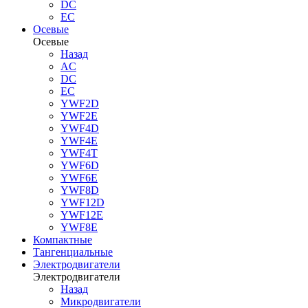
DC
EC
Осевые
Осевые
Назад
AC
DC
EC
YWF2D
YWF2E
YWF4D
YWF4E
YWF4T
YWF6D
YWF6E
YWF8D
YWF12D
YWF12E
YWF8E
Компактные
Тангенциальные
Электродвигатели
Электродвигатели
Назад
Микродвигатели