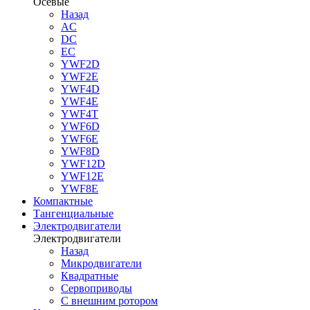
Осевые
Назад
AC
DC
EC
YWF2D
YWF2E
YWF4D
YWF4E
YWF4T
YWF6D
YWF6E
YWF8D
YWF12D
YWF12E
YWF8E
Компактные
Тангенциальные
Электродвигатели
Электродвигатели
Назад
Микродвигатели
Квадратные
Сервоприводы
С внешним ротором