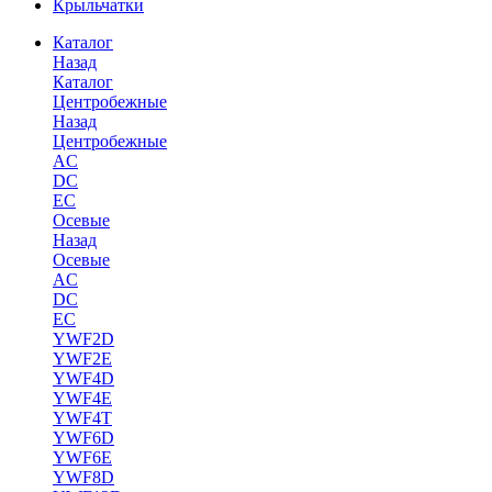
Крыльчатки
Каталог
Назад
Каталог
Центробежные
Назад
Центробежные
AC
DC
EC
Осевые
Назад
Осевые
AC
DC
EC
YWF2D
YWF2E
YWF4D
YWF4E
YWF4T
YWF6D
YWF6E
YWF8D