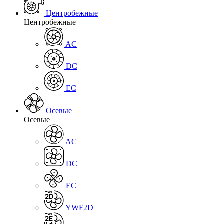
Центробежные
Центробежные
AC
DC
EC
Осевые
Осевые
AC
DC
EC
YWF2D