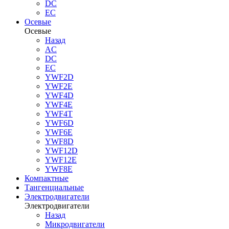
DC
EC
Осевые
Осевые
Назад
AC
DC
EC
YWF2D
YWF2E
YWF4D
YWF4E
YWF4T
YWF6D
YWF6E
YWF8D
YWF12D
YWF12E
YWF8E
Компактные
Тангенциальные
Электродвигатели
Электродвигатели
Назад
Микродвигатели