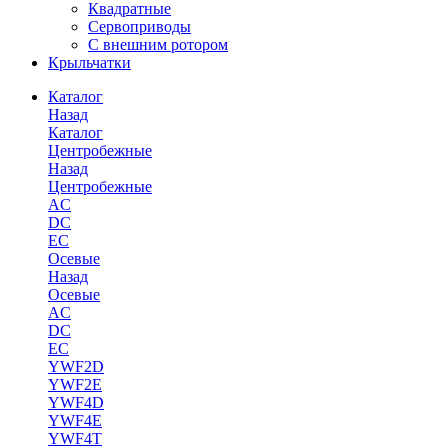
Квадратные
Сервоприводы
С внешним ротором
Крыльчатки
Каталог
Назад
Каталог
Центробежные
Назад
Центробежные
AC
DC
EC
Осевые
Назад
Осевые
AC
DC
EC
YWF2D
YWF2E
YWF4D
YWF4E
YWF4T