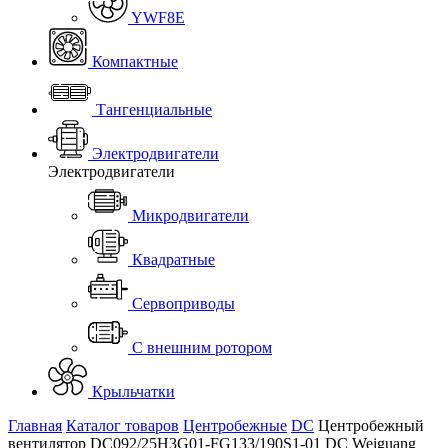
YWF8E
Компактные
Тангенциальные
Электродвигатели
Электродвигатели
Микродвигатели
Квадратные
Сервоприводы
С внешним ротором
Крыльчатки
Главная
Каталог товаров
Центробежные
DC
Центробежный
вентилятор DC092/25H3G01-FG133/190S1-01 DC Weiguang