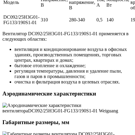
Модель
напряжение,
в
В
А
Вт
В
о
DC092/25H3G01-
310
280-340
0,5
140
1
FG133/190S1-01
Вентилятор DC092/25H3G01-FG133/190S1-01 применяется в
следующих областях:
вентиляция и кондиционирование воздуха в офисных
зданиях, производственных помещениях, торговых
центрах, квартирах и домах;
бытовое отопление и охлаждение;
регуляция температуры, давления и удаление пыли,
газов и паров в промышленности;
очистка и фильтрация воздуха в целевых отраслях.
Аэродинамические характеристики
Габаритные размеры, мм