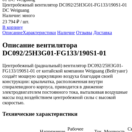
Центробежный вентилятор DC092/25H3G01-FG133/190S1-01
DC Weiguang
Наличие: много
23 794 ₽
/ шт.
В корзину
Описание
Характеристики
Наличие
Отзывы
Доставка
Описание вентилятора
DC092/25H3G01-FG133/190S1-01
Центробежный (радиальный) вентилятор DC092/25H3G01-
FG133/190S1-01 от китайской компании Weiguang (Вейгуанг)
создаёт мощную циркуляцию воздуха благодаря своей
конструкции: крыльчатка, расположенная внутри
спиралевидного корпуса, приводится в движение
электродвигателем постоянного тока, выталкивая воздушные
массы под воздействием центробежной силы с высокой
скоростью.
Технические характеристики
Рабочее
С
Напряжение,
Ток,
Мощность,