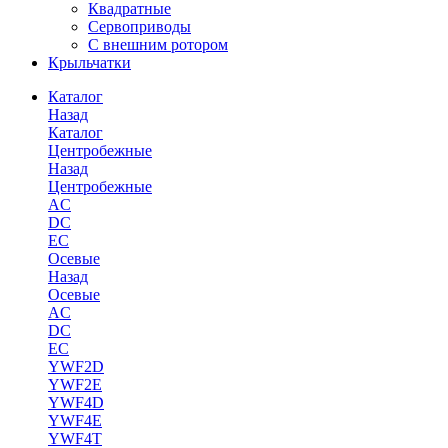
Квадратные
Сервоприводы
С внешним ротором
Крыльчатки
Каталог
Назад
Каталог
Центробежные
Назад
Центробежные
AC
DC
EC
Осевые
Назад
Осевые
AC
DC
EC
YWF2D
YWF2E
YWF4D
YWF4E
YWF4T