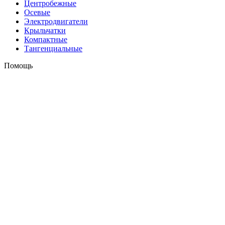
Центробежные
Осевые
Электродвигатели
Крыльчатки
Компактные
Тангенциальные
Помощь
Оплата и доставка
Контакты
+7 (495) 121-43-33
Заказать звонок
info@weiguang.ru
Мы в социальных сетях
2026 © weiguang.ru
Вся представленная на сайте информация, касающаяся
технических характеристик, наличия на складе, стоимости
товаров, носит информационный характер и ни при каких
условиях не является публичной офертой, определяемой
положениями Статьи 437(2) Гражданского кодекса РФ. До
подтверждения заказа Продавцом/Поставщиком наличия,
ассортимента, цены и иных условий продажи, посредством
получения обратного сообщения или звонка, условия