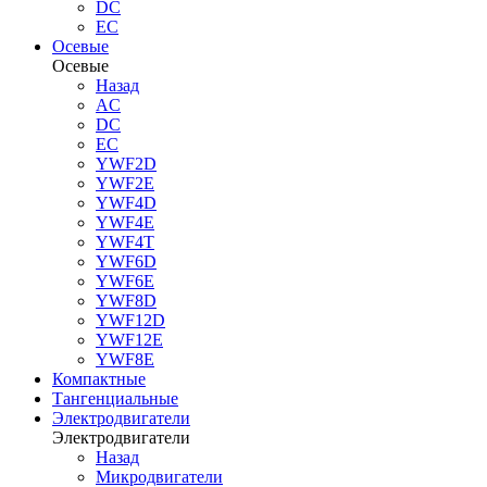
DC
EC
Осевые
Осевые
Назад
AC
DC
EC
YWF2D
YWF2E
YWF4D
YWF4E
YWF4T
YWF6D
YWF6E
YWF8D
YWF12D
YWF12E
YWF8E
Компактные
Тангенциальные
Электродвигатели
Электродвигатели
Назад
Микродвигатели