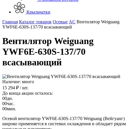
Крыльчатки
Главная
Каталог товаров
Осевые
AC
Вентилятор Weiguang
YWF6E-630S-137/70 всасывающий
Вентилятор Weiguang
YWF6E-630S-137/70
всасывающий
Наличие: много
15 294 ₽
/ шт.
До конца акции осталось:
00
дн.
00
час.
00
мин.
Осевой вентилятор YWF6E-630S-137/70 Weiguang (Вейгуанг)
широко применяется в системах охлаждения и обладает рядом
уникальных параметров: