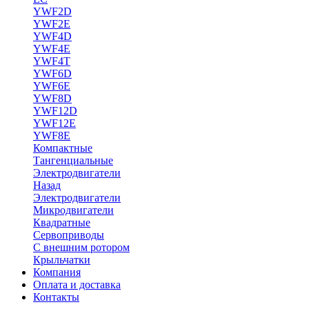
YWF2D
YWF2E
YWF4D
YWF4E
YWF4T
YWF6D
YWF6E
YWF8D
YWF12D
YWF12E
YWF8E
Компактные
Тангенциальные
Электродвигатели
Назад
Электродвигатели
Микродвигатели
Квадратные
Сервоприводы
С внешним ротором
Крыльчатки
Компания
Оплата и доставка
Контакты