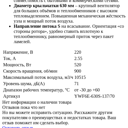
совместимость с бытовыми и коммерческими сетями.
Диаметр крыльчатки 630 мм
– крупный вентилятор
для больших объёмов и теплообменников с высоким
тепловыделением. Повышенная механическая жёсткость
узла и мощный поток воздуха.
Направление потока S
на всасывание. Ориентация «со
стороны ротора», удобно ставить вплотную к
теплообменнику, равномерный приток через пакет
ламелей.
Напряжение, В
220
Ток, А
2.55
Мощность, Вт
520
Скорость вращения, об/мин
900
Максимальный поток воздуха, м3/ч
10515
Уровень шума, дБ(А)
71
Диапазон рабочих температур, °C
от -30 до +60
Артикул
YWF6E-630S-137/70
Нет информации о наличии товара
Отзывов пока что нет
Но вы можете исправить ситуацию. Расскажите другим
покупателям о преимуществах и недостатках товара. Ваш
отзыв поможет им сделать выбор.
Оставить отзыв