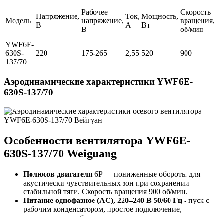
Рабочее
Скорость
Напряжение,
Ток,
Мощность,
Модель
напряжение,
вращения,
В
А
Вт
В
об/мин
YWF6E-
630S-
220
175-265
2,55
520
900
137/70
Аэродинамические характеристики YWF6E-
630S-137/70
Особенности вентилятора YWF6E-
630S-137/70 Weiguang
Полюсов двигателя
6P — пониженные обороты для
акустически чувствительных зон при сохранении
стабильной тяги. Скорость вращения 900 об/мин.
Питание однофазное (AC), 220–240 В 50/60 Гц
- пуск с
рабочим конденсатором, простое подключение,