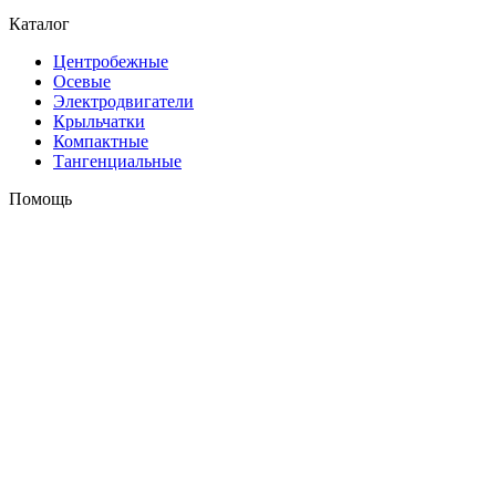
Каталог
Центробежные
Осевые
Электродвигатели
Крыльчатки
Компактные
Тангенциальные
Помощь
Оплата и доставка
Контакты
+7 (495) 121-43-33
Заказать звонок
info@weiguang.ru
Мы в социальных сетях
2026 © weiguang.ru
Вся представленная на сайте информация, касающаяся
технических характеристик, наличия на складе, стоимости
товаров, носит информационный характер и ни при каких
условиях не является публичной офертой, определяемой
положениями Статьи 437(2) Гражданского кодекса РФ. До
подтверждения заказа Продавцом/Поставщиком наличия,