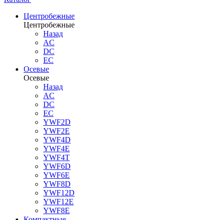
Центробежные
Центробежные
Назад
AC
DC
EC
Осевые
Осевые
Назад
AC
DC
EC
YWF2D
YWF2E
YWF4D
YWF4E
YWF4T
YWF6D
YWF6E
YWF8D
YWF12D
YWF12E
YWF8E
Компактные