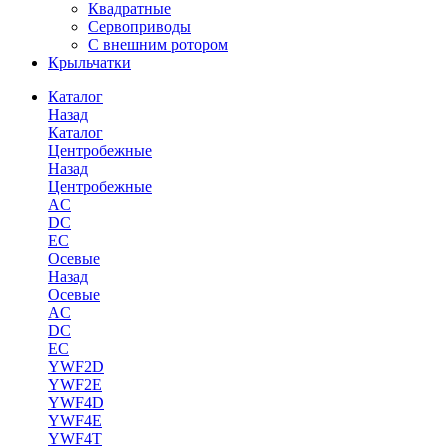
Квадратные
Сервоприводы
С внешним ротором
Крыльчатки
Каталог
Назад
Каталог
Центробежные
Назад
Центробежные
AC
DC
EC
Осевые
Назад
Осевые
AC
DC
EC
YWF2D
YWF2E
YWF4D
YWF4E
YWF4T