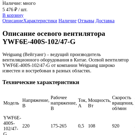
Наличие: много
5 476 ₽
/ шт.
В корзину
Описание
Характеристики
Наличие
Отзывы
Доставка
Описание осевого вентилятора
YWF6E-400S-102/47-G
Weiguang (Вейгуанг) – ведущий производитель
вентиляционного оборудования в Китае. Осевой вентилятор
YWF6E-400S-102/47-G от компании Weiguang широко
известен и востребован в разных областях.
Технические характеристики
Рабочее
Скорость
Напряжение,
Ток,
Мощность,
Модель
напряжение,
вращения,
В
А
Вт
В
об/мин
YWF6E-
400S-
220
175-265
0,5
108
920
102/47-
G