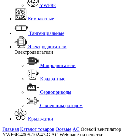
YWF8E
Компактные
Тангенциальные
Электродвигатели
Электродвигатели
Микродвигатели
Квадратные
Сервоприводы
С внешним ротором
Крыльчатки
Главная
Каталог товаров
Осевые
AC
Осевой вентилятор
YWF6E-400S-102/47-G AC Weiguang на решетке