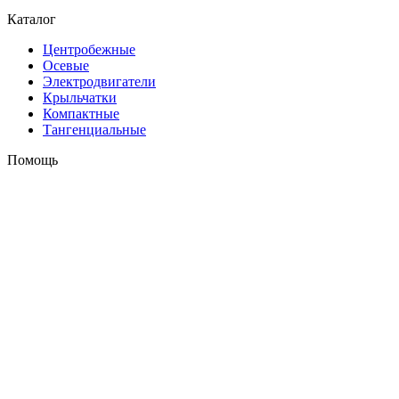
Каталог
Центробежные
Осевые
Электродвигатели
Крыльчатки
Компактные
Тангенциальные
Помощь
Оплата и доставка
Контакты
+7 (495) 121-43-33
Заказать звонок
info@weiguang.ru
Мы в социальных сетях
2026 © weiguang.ru
Вся представленная на сайте информация, касающаяся
технических характеристик, наличия на складе, стоимости
товаров, носит информационный характер и ни при каких
условиях не является публичной офертой, определяемой
положениями Статьи 437(2) Гражданского кодекса РФ. До
подтверждения заказа Продавцом/Поставщиком наличия,