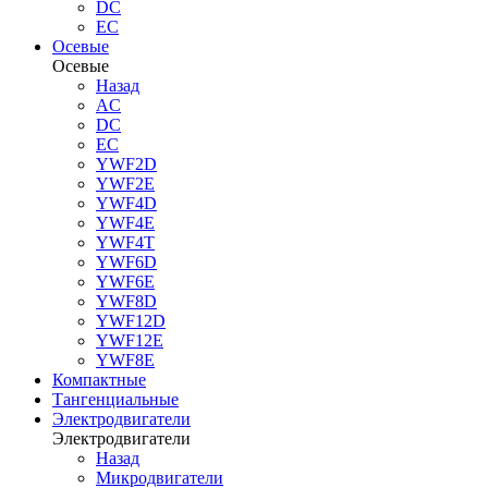
DC
EC
Осевые
Осевые
Назад
AC
DC
EC
YWF2D
YWF2E
YWF4D
YWF4E
YWF4T
YWF6D
YWF6E
YWF8D
YWF12D
YWF12E
YWF8E
Компактные
Тангенциальные
Электродвигатели
Электродвигатели
Назад
Микродвигатели