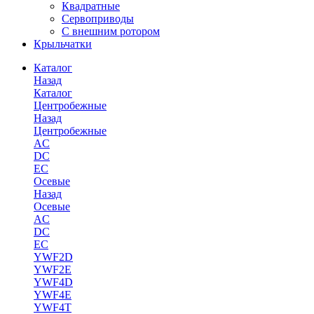
Квадратные
Сервоприводы
С внешним ротором
Крыльчатки
Каталог
Назад
Каталог
Центробежные
Назад
Центробежные
AC
DC
EC
Осевые
Назад
Осевые
AC
DC
EC
YWF2D
YWF2E
YWF4D
YWF4E
YWF4T