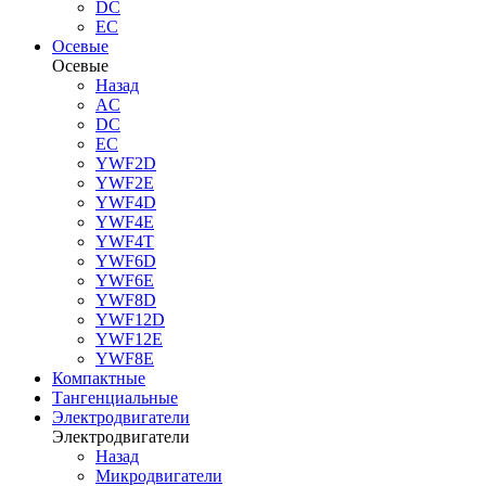
DC
EC
Осевые
Осевые
Назад
AC
DC
EC
YWF2D
YWF2E
YWF4D
YWF4E
YWF4T
YWF6D
YWF6E
YWF8D
YWF12D
YWF12E
YWF8E
Компактные
Тангенциальные
Электродвигатели
Электродвигатели
Назад
Микродвигатели