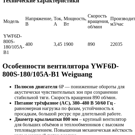
Технические характеристики
Скорость
Напряжение,
Ток,
Мощность,
Производит
Модель
вращения,
В
А
Вт
м3/час
об/мин
YWF6D-
800S-
400
3,45
1900
890
22035
180/105A-
B1
Особенности вентилятора YWF6D-
800S-180/105A-B1 Weiguang
Полюсов двигателя
6P — пониженные обороты для
акустически чувствительных зон при сохранении
стабильной тяги. Скорость вращения 890 об/мин.
Питание трёхфазное (AC), 380–480 В 50/60 Гц
-
равномерная нагрузка по фазам, устойчивость к
просадкам, большой ресурс при длительной работе.
Диаметр крыльчатки 800 мм
– крупный вентилятор
для больших объёмов и теплообменников с высоким
тепловыделением. Повышенная механическая жёсткость