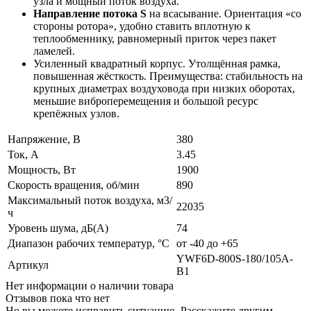
узла и мощный поток воздуха.
Направление потока S
на всасывание. Ориентация «со
стороны ротора», удобно ставить вплотную к
теплообменнику, равномерный приток через пакет
ламелей.
Усиленный квадратный корпус. Утолщённая рамка,
повышенная жёсткость. Преимущества: стабильность на
крупных диаметрах воздуховода при низких оборотах,
меньшие виброперемещения и большой ресурс
крепёжных узлов.
Напряжение, В
380
Ток, А
3.45
Мощность, Вт
1900
Скорость вращения, об/мин
890
Максимальный поток воздуха, м3/
22035
ч
Уровень шума, дБ(А)
74
Диапазон рабочих температур, °C
от -40 до +65
YWF6D-800S-180/105A-
Артикул
B1
Нет информации о наличии товара
Отзывов пока что нет
Но вы можете исправить ситуацию. Расскажите другим