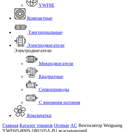
YWF8E
Компактные
Тангенциальные
Электродвигатели
Электродвигатели
Микродвигатели
Квадратные
Сервоприводы
С внешним ротором
Крыльчатки
Главная
Каталог товаров
Осевые
AC
Вентилятор Weiguang
YWF6D-800S-180/105A-B1 всасывающий