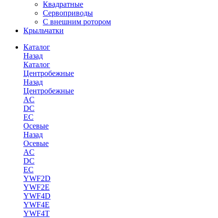
Квадратные
Сервоприводы
С внешним ротором
Крыльчатки
Каталог
Назад
Каталог
Центробежные
Назад
Центробежные
AC
DC
EC
Осевые
Назад
Осевые
AC
DC
EC
YWF2D
YWF2E
YWF4D
YWF4E
YWF4T