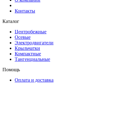
Контакты
Каталог
Центробежные
Осевые
Электродвигатели
Крыльчатки
Компактные
Тангенциальные
Помощь
Оплата и доставка
Контакты
+7 (495) 121-43-33
Заказать звонок
info@weiguang.ru
Мы в социальных сетях
2026 © weiguang.ru
Вся представленная на сайте информация, касающаяся
технических характеристик, наличия на складе, стоимости
товаров, носит информационный характер и ни при каких