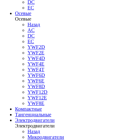
DC
EC
Осевые
Осевые
Назад
AC
DC
EC
YWF2D
YWF2E
YWF4D
YWF4E
YWF4T
YWF6D
YWF6E
YWF8D
YWF12D
YWF12E
YWF8E
Компактные
Тангенциальные
Электродвигатели
Электродвигатели
Назад
Микродвигатели