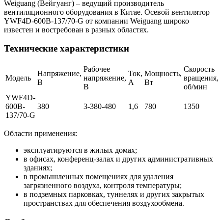
Weiguang (Вейгуанг) – ведущий производитель
вентиляционного оборудования в Китае. Осевой вентилятор
YWF4D-600B-137/70-G от компании Weiguang широко
известен и востребован в разных областях.
Технические характеристики
Рабочее
Скорость
Напряжение,
Ток,
Мощность,
Модель
напряжение,
вращения,
В
А
Вт
В
об/мин
YWF4D-
600B-
380
3-380-480
1,6
780
1350
137/70-G
Области применения:
эксплуатируются в жилых домах;
в офисах, конференц-залах и других административных
зданиях;
в промышленных помещениях для удаления
загрязненного воздуха, контроля температуры;
в подземных парковках, туннелях и других закрытых
пространствах для обеспечения воздухообмена.