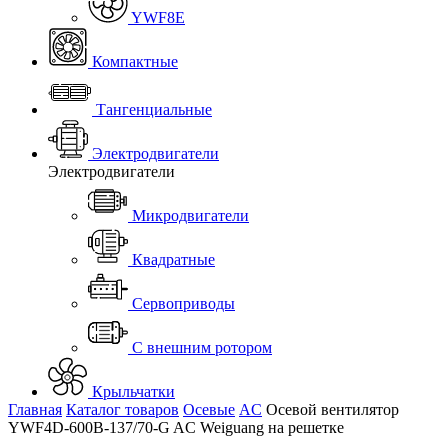
YWF8E
Компактные
Тангенциальные
Электродвигатели
Электродвигатели
Микродвигатели
Квадратные
Сервоприводы
С внешним ротором
Крыльчатки
Главная
Каталог товаров
Осевые
AC
Осевой вентилятор
YWF4D-600B-137/70-G AC Weiguang на решетке