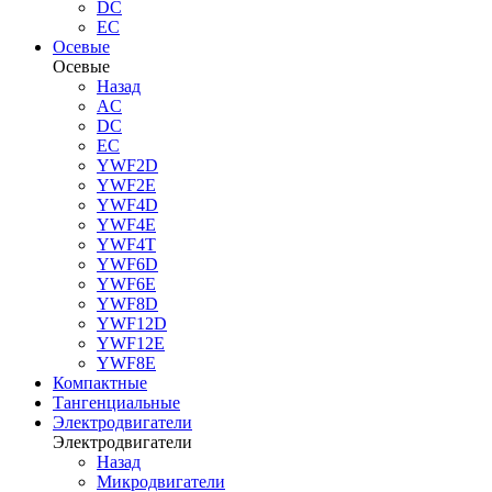
DC
EC
Осевые
Осевые
Назад
AC
DC
EC
YWF2D
YWF2E
YWF4D
YWF4E
YWF4T
YWF6D
YWF6E
YWF8D
YWF12D
YWF12E
YWF8E
Компактные
Тангенциальные
Электродвигатели
Электродвигатели
Назад
Микродвигатели