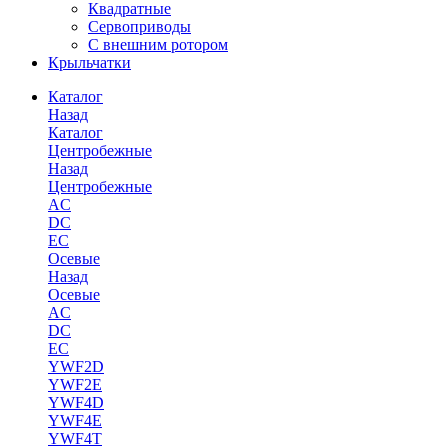
Квадратные
Сервоприводы
С внешним ротором
Крыльчатки
Каталог
Назад
Каталог
Центробежные
Назад
Центробежные
AC
DC
EC
Осевые
Назад
Осевые
AC
DC
EC
YWF2D
YWF2E
YWF4D
YWF4E
YWF4T