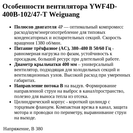
Особенности вентилятора YWF4D-
400B-102/47-T Weiguang
Полюсов двигателя
4P — оптимальный компромисс
расход/шум/энергопотребление для типовых
конденсаторных и испарительных секций. Скорость
вращения 1380 об/мин.
Питание трёхфазное (AC), 380–480 В 50/60 Гц
-
равномерная нагрузка по фазам, устойчивость к
просадкам, большой ресурс при длительной работе.
Диаметр крыльчатки 400 мм
– универсальный
вентилятор, подходящая для холодильных секций и
вентиляционных узлов. Высокий расход при умеренных
габаритах.
Направление потока B
на выдув. Формирование
направленной струи на выброс в канал/пространство,
полезно для выноса тепла из отсека.
Цилиндрический корпус - короткий цилиндр с
торцевым фланцем. Компактная врезка в канал, защита
мотора и проводки по периметру, выравнивание струи
на выходе.
Напряжение, В
380