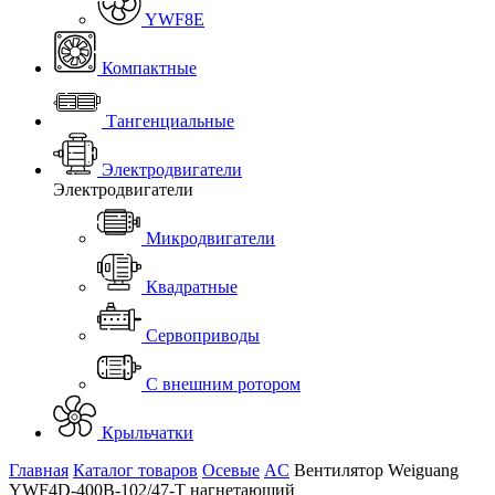
YWF8E
Компактные
Тангенциальные
Электродвигатели
Электродвигатели
Микродвигатели
Квадратные
Сервоприводы
С внешним ротором
Крыльчатки
Главная
Каталог товаров
Осевые
AC
Вентилятор Weiguang
YWF4D-400B-102/47-T нагнетающий