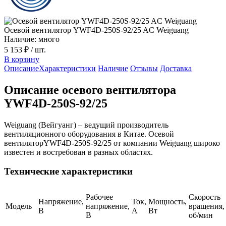
Осевой вентилятор YWF4D-250S-92/25 AC Weiguang
Наличие: много
5 153 ₽
/ шт.
В корзину
Описание
Характеристики
Наличие
Отзывы
Доставка
Описание осевого вентилятора
YWF4D-250S-92/25
Weiguang (Вейгуанг) – ведущий производитель
вентиляционного оборудования в Китае. Осевой
вентиляторYWF4D-250S-92/25 от компании Weiguang широко
известен и востребован в разных областях.
Технические характеристики
Рабочее
Скорость
Напряжение,
Ток,
Мощность,
Модель
напряжение,
вращения,
В
А
Вт
В
об/мин