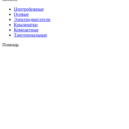
Центробежные
Осевые
Электродвигатели
Крыльчатки
Компактные
Тангенциальные
Помощь
Оплата и доставка
Контакты
+7 (495) 121-43-33
Заказать звонок
info@weiguang.ru
Мы в социальных сетях
2026 © weiguang.ru
Вся представленная на сайте информация, касающаяся
технических характеристик, наличия на складе, стоимости
товаров, носит информационный характер и ни при каких
условиях не является публичной офертой, определяемой
положениями Статьи 437(2) Гражданского кодекса РФ. До
подтверждения заказа Продавцом/Поставщиком наличия,
ассортимента, цены и иных условий продажи, посредством