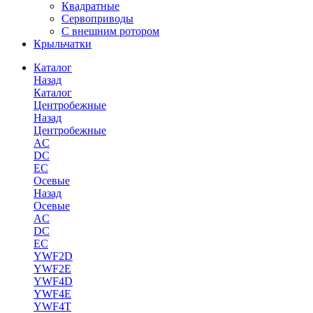
Квадратные
Сервоприводы
С внешним ротором
Крыльчатки
Каталог
Назад
Каталог
Центробежные
Назад
Центробежные
AC
DC
EC
Осевые
Назад
Осевые
AC
DC
EC
YWF2D
YWF2E
YWF4D
YWF4E
YWF4T