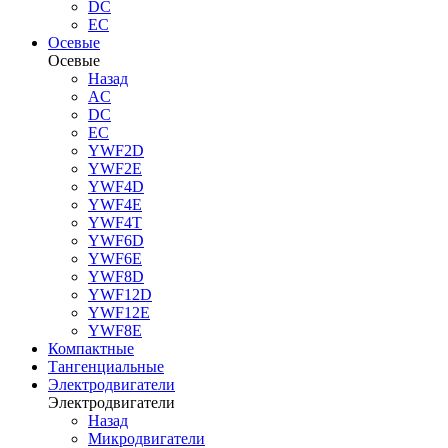
DC
EC
Осевые
Осевые
Назад
AC
DC
EC
YWF2D
YWF2E
YWF4D
YWF4E
YWF4T
YWF6D
YWF6E
YWF8D
YWF12D
YWF12E
YWF8E
Компактные
Тангенциальные
Электродвигатели
Электродвигатели
Назад
Микродвигатели