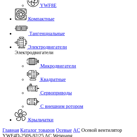
YWF8E
Компактные
Тангенциальные
Электродвигатели
Электродвигатели
Микродвигатели
Квадратные
Сервоприводы
С внешним ротором
Крыльчатки
Главная
Каталог товаров
Осевые
AC
Осевой вентилятор
YWF4D-250S-92/25 AC Weiguang