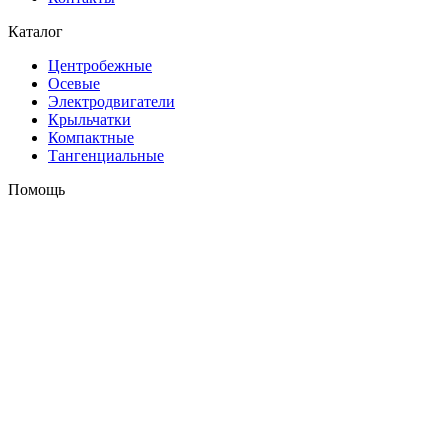
Каталог
Центробежные
Осевые
Электродвигатели
Крыльчатки
Компактные
Тангенциальные
Помощь
Оплата и доставка
Контакты
+7 (495) 121-43-33
Заказать звонок
info@weiguang.ru
Мы в социальных сетях
2026 © weiguang.ru
Вся представленная на сайте информация, касающаяся
технических характеристик, наличия на складе, стоимости
товаров, носит информационный характер и ни при каких
условиях не является публичной офертой, определяемой
положениями Статьи 437(2) Гражданского кодекса РФ. До