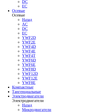
DC
EC
Осевые
Осевые
Назад
AC
DC
EC
YWF2D
YWF2E
YWF4D
YWF4E
YWF4T
YWF6D
YWF6E
YWF8D
YWF12D
YWF12E
YWF8E
Компактные
Тангенциальные
Электродвигатели
Электродвигатели
Назад
Микродвигатели