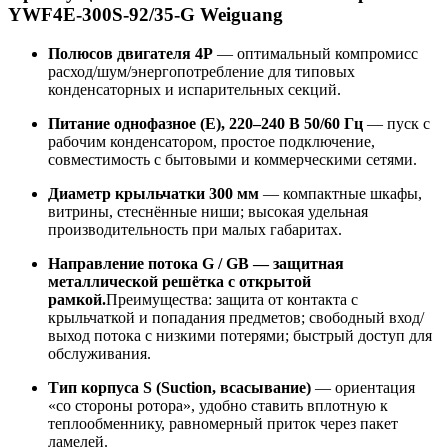
YWF4E-300S-92/35-G Weiguang
Полюсов двигателя
4P
— оптимальный компромисс
расход/шум/энергопотребление для типовых
конденсаторных и испарительных секций.
Питание
однофазное (E), 220–240 В 50/60 Гц
— пуск с
рабочим конденсатором, простое подключение,
совместимость с бытовыми и коммерческими сетями.
Диаметр крыльчатки
300 мм
— компактные шкафы,
витрины, стеснённые ниши; высокая удельная
производительность при малых габаритах.
Направление потока
G / GB — защитная
металлической решётка с открытой
рамкой.
Преимущества: защита от контакта с
крыльчаткой и попадания предметов; свободный вход/
выход потока с низкими потерями; быстрый доступ для
обслуживания.
Тип корпуса
S (Suction, всасывание)
— ориентация
«со стороны ротора», удобно ставить вплотную к
теплообменнику, равномерный приток через пакет
ламелей.