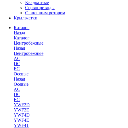
Квадратные
Сервоприводы
С внешним ротором
Крыльчатки
Каталог
Назад
Каталог
Центробежные
Назад
Центробежные
AC
DC
EC
Осевые
Назад
Осевые
AC
DC
EC
YWF2D
YWF2E
YWF4D
YWF4E
YWF4T