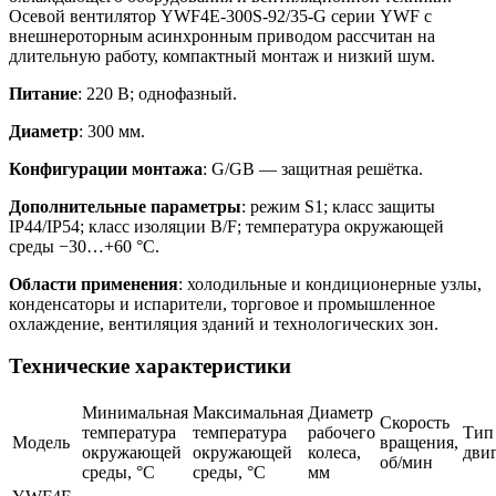
Осевой вентилятор YWF4E-300S-92/35-G серии YWF с
внешнероторным асинхронным приводом рассчитан на
длительную работу, компактный монтаж и низкий шум.
Питание
: 220 В; однофазный.
Диаметр
: 300 мм.
Конфигурации монтажа
: G/GB — защитная решётка.
Дополнительные параметры
: режим S1; класс защиты
IP44/IP54; класс изоляции B/F; температура окружающей
среды −30…+60 °C.
Области применения
: холодильные и кондиционерные узлы,
конденсаторы и испарители, торговое и промышленное
охлаждение, вентиляция зданий и технологических зон.
Технические характеристики
Минимальная
Максимальная
Диаметр
Скорость
температура
температура
рабочего
Тип
Модель
вращения,
окружающей
окружающей
колеса,
дви
об/мин
среды, °C
среды, °C
мм