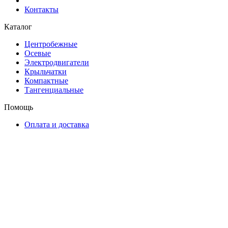
Контакты
Каталог
Центробежные
Осевые
Электродвигатели
Крыльчатки
Компактные
Тангенциальные
Помощь
Оплата и доставка
Контакты
+7 (495) 121-43-33
Заказать звонок
info@weiguang.ru
Мы в социальных сетях
2026 © weiguang.ru
Вся представленная на сайте информация, касающаяся
технических характеристик, наличия на складе, стоимости
товаров, носит информационный характер и ни при каких
условиях не является публичной офертой, определяемой