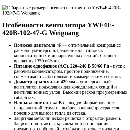
Особенности вентилятора YWF4E-
420B-102-47-G Weiguang
Полюсов двигателя
4P — оптимальный компромисс
расход/шум/энергопотребление для типовых
конденсаторных и испарительных секций. Скорость
вращения 1350 об/мин.
Питание однофазное (AC), 220–240 В 50/60 Гц
- пуск с
рабочим конденсатором, простое подключение,
совместимость с бытовыми и коммерческими сетями.
Диаметр крыльчатки 420 мм
– универсальный
вентилятор, подходящая для холодильных секций и
вентиляционных узлов. Высокий расход при умеренных
габаритах.
Направление потока B
на выдув. Формирование
направленной струи на выброс в канал/пространство,
полезно для выноса тепла из отсека.
Защитная металлической решётка с открытой рамкой.
Защита от контакта с крыльчаткой и попадания
предметов, свободный вход/выход потока с низкими