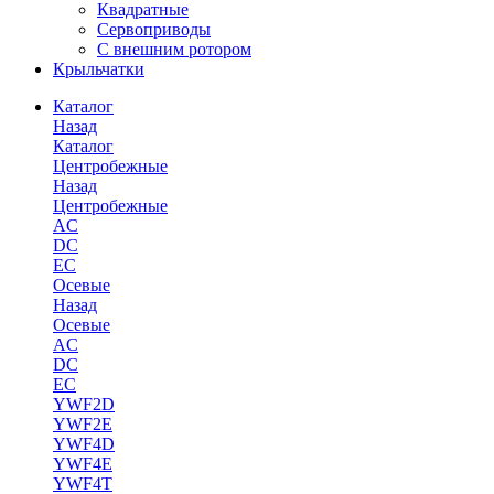
Квадратные
Сервоприводы
С внешним ротором
Крыльчатки
Каталог
Назад
Каталог
Центробежные
Назад
Центробежные
AC
DC
EC
Осевые
Назад
Осевые
AC
DC
EC
YWF2D
YWF2E
YWF4D
YWF4E
YWF4T