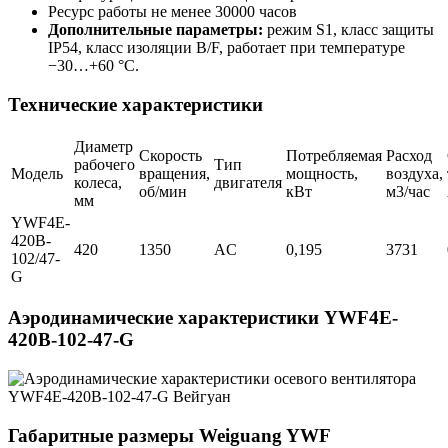
Ресурс работы не менее 30000 часов
Дополнительные параметры:
режим S1, класс защиты
IP54, класс изоляции B/F, работает при температуре
−30…+60 °C.
Технические характеристики
Диаметр
Скорость
Потребляемая
Расход
рабочего
Тип
Модель
вращения,
мощность,
воздуха,
колеса,
двигателя
об/мин
кВт
м3/час
мм
YWF4E-
420B-
420
1350
AC
0,195
3731
102/47-
G
Аэродинамические характеристики YWF4E-
420B-102-47-G
Габаритные размеры Weiguang YWF