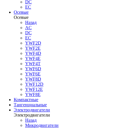
DC
EC
Осевые
Осевые
Назад
AC
DC
EC
YWF2D
YWF2E
YWF4D
YWF4E
YWF4T
YWF6D
YWF6E
YWF8D
YWF12D
YWF12E
YWF8E
Компактные
Тангенциальные
Электродвигатели
Электродвигатели
Назад
Микродвигатели