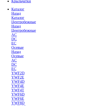
Крыльчатки
Каталог
Назад
Каталог
Центробежные
Назад
Центробежные
AC
DC
EC
Осевые
Назад
Осевые
AC
DC
EC
YWF2D
YWF2E
YWF4D
YWF4E
YWF4T
YWF6D
YWF6E
YWF8D