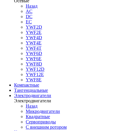
Осевые
Назад
AC
DC
EC
YWF2D
YWF2E
YWF4D
YWF4E
YWF4T
YWF6D
YWF6E
YWF8D
YWF12D
YWF12E
YWF8E
Компактные
Тангенциальные
Электродвигатели
Электродвигатели
Назад
Микродвигатели
Квадратные
Сервоприводы
С внешним ротором