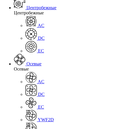
Центробежные
Центробежные
AC
DC
EC
Осевые
Осевые
AC
DC
EC
YWF2D