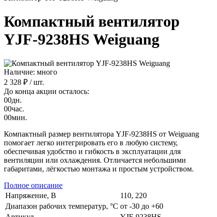
Компактный вентилятор
YJF-9238HS Weiguang
Наличие: много
2 328 ₽
/ шт.
До конца акции осталось:
00
дн.
00
час.
00
мин.
Компактный размер вентилятора YJF-9238HS от Weiguang
помогает легко интегрировать его в любую систему,
обеспечивая удобство и гибкость в эксплуатации для
вентиляции или охлаждения. Отличается небольшими
габаритами, лёгкостью монтажа и простым устройством.
Полное описание
Напряжение, В
110, 220
Диапазон рабочих температур, °C
от -30 до +60
Артикул
YJF-9238HS