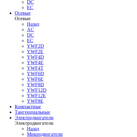
DC
EC
Осевые
Осевые
Назад
AC
DC
EC
YWF2D
YWF2E
YWF4D
YWF4E
YWF4T
YWF6D
YWF6E
YWF8D
YWF12D
YWF12E
YWF8E
Компактные
Тангенциальные
Электродвигатели
Электродвигатели
Назад
Микродвигатели