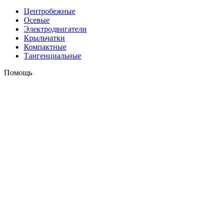
Центробежные
Осевые
Электродвигатели
Крыльчатки
Компактные
Тангенциальные
Помощь
Оплата и доставка
Контакты
+7 (495) 121-43-33
Заказать звонок
info@weiguang.ru
Мы в социальных сетях
2026 © weiguang.ru
Вся представленная на сайте информация, касающаяся
технических характеристик, наличия на складе, стоимости
товаров, носит информационный характер и ни при каких
условиях не является публичной офертой, определяемой
положениями Статьи 437(2) Гражданского кодекса РФ. До
подтверждения заказа Продавцом/Поставщиком наличия,
ассортимента, цены и иных условий продажи, посредством