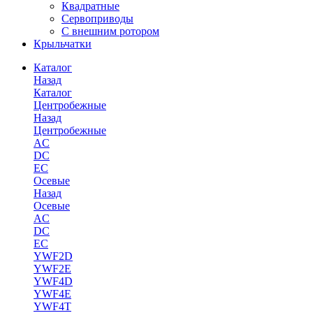
Квадратные
Сервоприводы
С внешним ротором
Крыльчатки
Каталог
Назад
Каталог
Центробежные
Назад
Центробежные
AC
DC
EC
Осевые
Назад
Осевые
AC
DC
EC
YWF2D
YWF2E
YWF4D
YWF4E
YWF4T