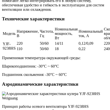
помогают легко интегрировать его в любую систему,
обеспечивая удобство и гибкость в эксплуатации для систем
вентиляции или охлаждения.
Технические характеристики
Номинальная
Ско
Напряжение,
Частота,
Номинальный
Модель
мощность,
вра
В
Гц
ток, А
Вт
об/
220
50/60
14/11
0,12/0,09
220
YJF-
9238HS
110
50/60
18
0,22
240
Применимая температура окружающей среды:
Шарикоподшипник: -30°C ~ 60°C
Подшипник скольжения: -30°C ~ 60°C
Аэродинамические характеристики
Принцип работы осевого вентилятора YJF-9238HS