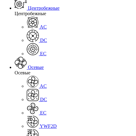
Центробежные
Центробежные
AC
DC
EC
Осевые
Осевые
AC
DC
EC
YWF2D