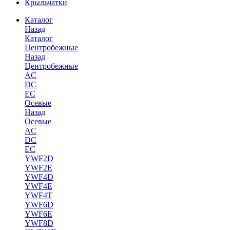
Крыльчатки
Каталог
Назад
Каталог
Центробежные
Назад
Центробежные
AC
DC
EC
Осевые
Назад
Осевые
AC
DC
EC
YWF2D
YWF2E
YWF4D
YWF4E
YWF4T
YWF6D
YWF6E
YWF8D