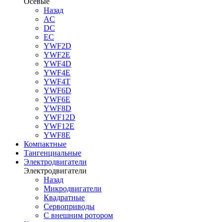
Осевые
Назад
AC
DC
EC
YWF2D
YWF2E
YWF4D
YWF4E
YWF4T
YWF6D
YWF6E
YWF8D
YWF12D
YWF12E
YWF8E
Компактные
Тангенциальные
Электродвигатели
Электродвигатели
Назад
Микродвигатели
Квадратные
Сервоприводы
С внешним ротором