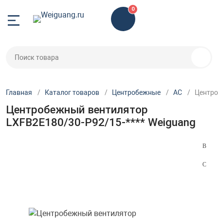
0
Назад
Назад
Назад
Центробежны
Осевые
Электродвига
ные
AC
AC
Микродвигател
Главная
Каталог товаров
Центробежные
AC
Центро
Центробежный вентилятор
DC
DC
Квадратные
LXFB2E180/30-P92/15-**** Weiguang
е
EC
EC
Сервоприводы
льные
YWF2D
С внешним рот
гатели
YWF2E