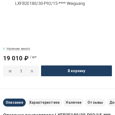
и
YWF4D
YWF4E
YWF4T
Наличие: много
19 010 ₽
/ шт.
YWF6D
В корзину
YWF6E
YWF8D
Описание
Характеристики
Наличие
Отзывы
До
YWF12D