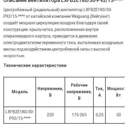
Описание вентилятора LXFB2E180/30-P92/15-****
YWF12E
Центробежный (радиальный) вентилятор LXFB2E180/30-
P92/15-**** от китайской компании Weiguang (Вейгуанг)
создаёт мощную циркуляцию воздуха благодаря своей
YWF8E
конструкции: крыльчатка, расположенная внутри
спиралевидного корпуса, приводится в движение
электродвигателем переменного тока, выталкивая воздушные
массы под воздействием центробежной силы с высокой
скоростью.
Технические характеристики
Рабочее
Напряжение,
Ток,
Мощность
Модель
напряжение,
В
А
Вт
В
LXFB2E180/30-
220
175-265
0,25
50
P92/15-****