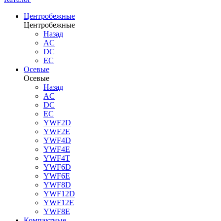
Центробежные
Центробежные
Назад
AC
DC
EC
Осевые
Осевые
Назад
AC
DC
EC
YWF2D
YWF2E
YWF4D
YWF4E
YWF4T
YWF6D
YWF6E
YWF8D
YWF12D
YWF12E
YWF8E
Компактные