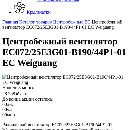
Крыльчатки
Главная
Каталог товаров
Центробежные
EC
Центробежный
вентилятор EC072/25E3G01-B190/44P1-01 EC Weiguang
Центробежный вентилятор
EC072/25E3G01-B190/44P1-01
EC Weiguang
Наличие: много
28 558 ₽
/ шт.
До конца акции осталось:
00
дн.
00
час.
00
мин.
Радиальный вентилятор EC072/25E3G01-B190/44P1-01
Weiguang использует принцип центробежной силы для