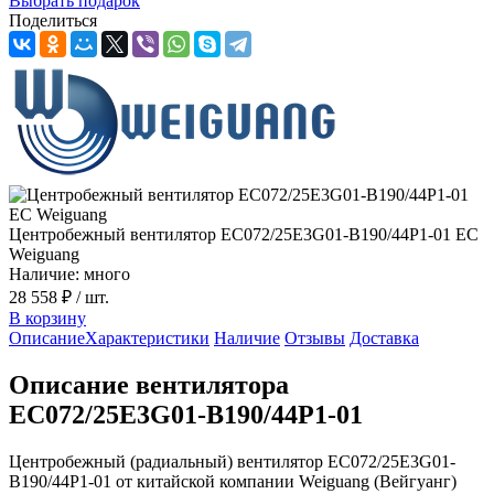
Выбрать подарок
Поделиться
Центробежный вентилятор EC072/25E3G01-B190/44P1-01 EC
Weiguang
Наличие: много
28 558 ₽
/ шт.
В корзину
Описание
Характеристики
Наличие
Отзывы
Доставка
Описание вентилятора
EC072/25E3G01-B190/44P1-01
Центробежный (радиальный) вентилятор EC072/25E3G01-
B190/44P1-01 от китайской компании Weiguang (Вейгуанг)