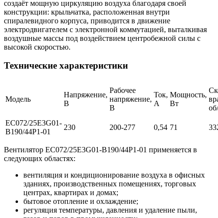
создаёт мощную циркуляцию воздуха благодаря своей
конструкции: крыльчатка, расположенная внутри
спиралевидного корпуса, приводится в движение
электродвигателем с электронной коммутацией, выталкивая
воздушные массы под воздействием центробежной силы с
высокой скоростью.
Технические характеристики
Рабочее
Ск
Напряжение,
Ток,
Мощность,
Модель
напряжение,
вр
В
А
Вт
В
об
EC072/25E3G01-
230
200-277
0,54
71
33
B190/44P1-01
Вентилятор EC072/25E3G01-B190/44P1-01 применяется в
следующих областях:
вентиляция и кондиционирование воздуха в офисных
зданиях, производственных помещениях, торговых
центрах, квартирах и домах;
бытовое отопление и охлаждение;
регуляция температуры, давления и удаление пыли,