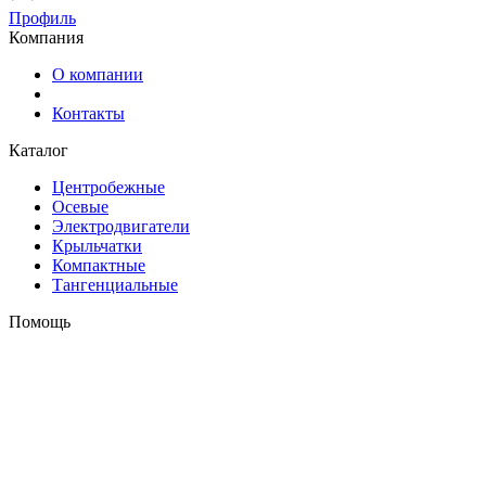
Профиль
Компания
О компании
Контакты
Каталог
Центробежные
Осевые
Электродвигатели
Крыльчатки
Компактные
Тангенциальные
Помощь
Оплата и доставка
Контакты
+7 (495) 121-43-33
Заказать звонок
info@weiguang.ru
Мы в социальных сетях