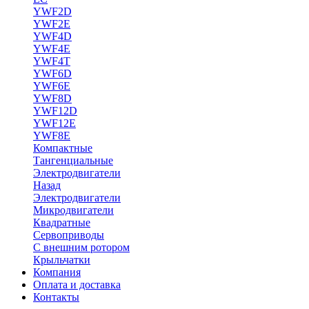
YWF2D
YWF2E
YWF4D
YWF4E
YWF4T
YWF6D
YWF6E
YWF8D
YWF12D
YWF12E
YWF8E
Компактные
Тангенциальные
Электродвигатели
Назад
Электродвигатели
Микродвигатели
Квадратные
Сервоприводы
С внешним ротором
Крыльчатки
Компания
Оплата и доставка
Контакты