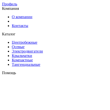
Профиль
Компания
О компании
Контакты
Каталог
Центробежные
Осевые
Электродвигатели
Крыльчатки
Компактные
Тангенциальные
Помощь
Оплата и доставка
Контакты
+7 (495) 121-43-33
Заказать звонок
info@weiguang.ru
Мы в социальных сетях