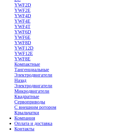
YWF2D
YWF2E
YWF4D
YWF4E
YWF4T
YWF6D
YWF6E
YWF8D
YWF12D
YWF12E
YWF8E
Компактные
Тангенциальные
Электродвигатели
Назад
Электродвигатели
Микродвигатели
Квадратные
Сервоприводы
С внешним ротором
Крыльчатки
Компания
Оплата и доставка
Контакты