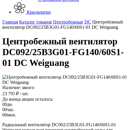
Крыльчатки
Главная
Каталог товаров
Центробежные
DC
Центробежный
вентилятор DC092/25B3G01-FG140/60S1-01 DC Weiguang
Центробежный вентилятор
DC092/25B3G01-FG140/60S1-
01 DC Weiguang
Наличие: много
23 795 ₽
/ шт.
До конца акции осталось:
00
дн.
00
час.
00
мин.
Радиальный вентилятор DC092/25B3G01-FG140/60S1-01
Weiguang использует принцип центробежной силы для