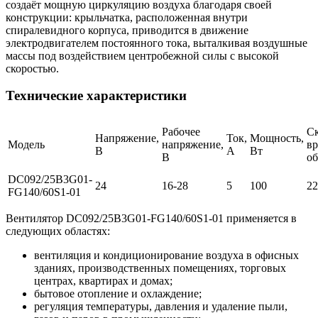
создаёт мощную циркуляцию воздуха благодаря своей
конструкции: крыльчатка, расположенная внутри
спиралевидного корпуса, приводится в движение
электродвигателем постоянного тока, выталкивая воздушные
массы под воздействием центробежной силы с высокой
скоростью.
Технические характеристики
Рабочее
Ск
Напряжение,
Ток,
Мощность,
Модель
напряжение,
вр
В
А
Вт
В
об
DC092/25B3G01-
24
16-28
5
100
22
FG140/60S1-01
Вентилятор DC092/25B3G01-FG140/60S1-01 применяется в
следующих областях:
вентиляция и кондиционирование воздуха в офисных
зданиях, производственных помещениях, торговых
центрах, квартирах и домах;
бытовое отопление и охлаждение;
регуляция температуры, давления и удаление пыли,