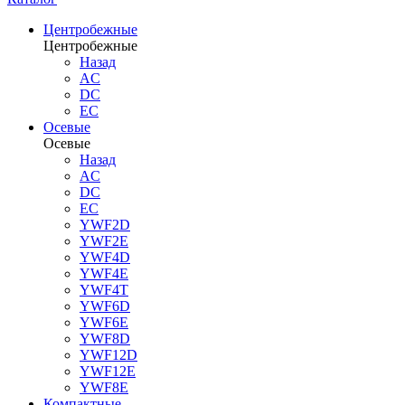
Центробежные
Центробежные
Назад
AC
DC
EC
Осевые
Осевые
Назад
AC
DC
EC
YWF2D
YWF2E
YWF4D
YWF4E
YWF4T
YWF6D
YWF6E
YWF8D
YWF12D
YWF12E
YWF8E
Компактные