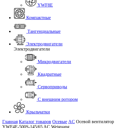
YWF8E
Компактные
Тангенциальные
Электродвигатели
Электродвигатели
Микродвигатели
Квадратные
Сервоприводы
С внешним ротором
Крыльчатки
Главная
Каталог товаров
Осевые
AC
Осевой вентилятор
YWF4E-500S-145/65 AC Weiguang