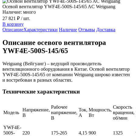
Осевой вентилятор YWF4E-500S-145/65 AC Weiguang
Наличие: много
27 821 ₽
/ шт.
В корзину
Описание
Характеристики
Наличие
Отзывы
Доставка
Описание осевого вентилятора
YWF4E-500S-145/65
Weiguang (Вейгуанг) – ведущий производитель
вентиляционного оборудования в Китае. Осевой вентилятор
YWF4E-500S-145/65 от компании Weiguang широко известен
и востребован в разных областях.
Технические характеристики
Рабочее
Скорость
Напряжение,
Ток,
Мощность,
Модель
напряжение,
вращения,
В
А
Вт
В
об/мин
YWF4E-
500S-
220
175-265
4,15
900
1325