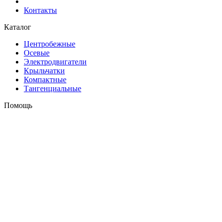
Контакты
Каталог
Центробежные
Осевые
Электродвигатели
Крыльчатки
Компактные
Тангенциальные
Помощь
Оплата и доставка
Контакты
+7 (495) 121-43-33
Заказать звонок
info@weiguang.ru
Мы в социальных сетях
2026 © weiguang.ru
Вся представленная на сайте информация, касающаяся
технических характеристик, наличия на складе, стоимости
товаров, носит информационный характер и ни при каких
условиях не является публичной офертой, определяемой