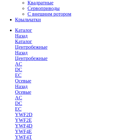
Квадратные
Сервоприводы
С внешним ротором
Крыльчатки
Каталог
Назад
Каталог
Центробежные
Назад
Центробежные
AC
DC
EC
Осевые
Назад
Осевые
AC
DC
EC
YWF2D
YWF2E
YWF4D
YWF4E
YWF4T