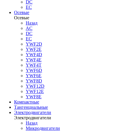
DC
EC
Осевые
Осевые
Назад
AC
DC
EC
YWF2D
YWF2E
YWF4D
YWF4E
YWF4T
YWF6D
YWF6E
YWF8D
YWF12D
YWF12E
YWF8E
Компактные
Тангенциальные
Электродвигатели
Электродвигатели
Назад
Микродвигатели