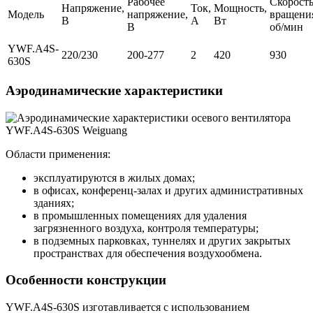
Рабочее
Скорост
Напряжение,
Ток,
Мощность,
Модель
напряжение,
вращени
В
А
Вт
В
об/мин
YWF.A4S-
220/230
200-277
2
420
930
630S
Аэродинамические характеристики
Области применения:
эксплуатируются в жилых домах;
в офисах, конференц-залах и других административных
зданиях;
в промышленных помещениях для удаления
загрязненного воздуха, контроля температуры;
в подземных парковках, туннелях и других закрытых
пространствах для обеспечения воздухообмена.
Особенности конструкции
YWF.A4S-630S изготавливается с использованием