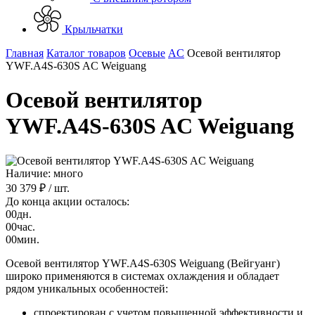
Крыльчатки
Главная
Каталог товаров
Осевые
AC
Осевой вентилятор
YWF.A4S-630S AC Weiguang
Осевой вентилятор
YWF.A4S-630S AC Weiguang
Наличие: много
30 379 ₽
/ шт.
До конца акции осталось:
00
дн.
00
час.
00
мин.
Осевой вентилятор YWF.A4S-630S Weiguang (Вейгуанг)
широко применяются в системах охлаждения и обладает
рядом уникальных особенностей:
спроектирован с учетом повышенной эффективности и