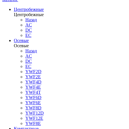
Центробежные
Центробежные
Назад
AC
DC
EC
Осевые
Осевые
Назад
AC
DC
EC
YWF2D
YWF2E
YWF4D
YWF4E
YWF4T
YWF6D
YWF6E
YWF8D
YWF12D
YWF12E
YWF8E
Компактные