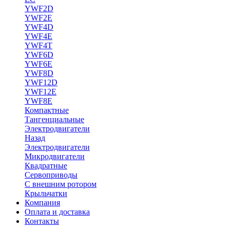
YWF2D
YWF2E
YWF4D
YWF4E
YWF4T
YWF6D
YWF6E
YWF8D
YWF12D
YWF12E
YWF8E
Компактные
Тангенциальные
Электродвигатели
Назад
Электродвигатели
Микродвигатели
Квадратные
Сервоприводы
С внешним ротором
Крыльчатки
Компания
Оплата и доставка
Контакты