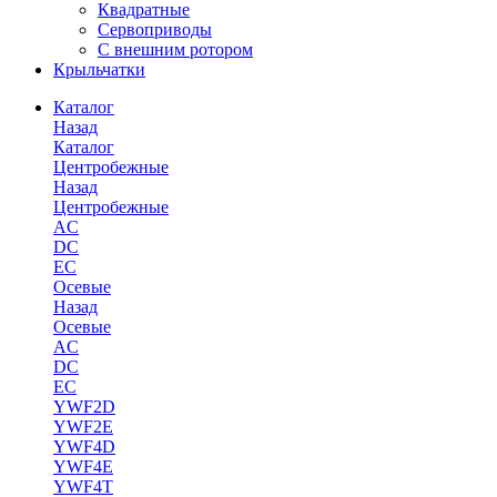
Квадратные
Сервоприводы
С внешним ротором
Крыльчатки
Каталог
Назад
Каталог
Центробежные
Назад
Центробежные
AC
DC
EC
Осевые
Назад
Осевые
AC
DC
EC
YWF2D
YWF2E
YWF4D
YWF4E
YWF4T