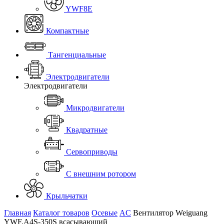
YWF8E
Компактные
Тангенциальные
Электродвигатели
Электродвигатели
Микродвигатели
Квадратные
Сервоприводы
С внешним ротором
Крыльчатки
Главная
Каталог товаров
Осевые
AC
Вентилятор Weiguang
YWF.A4S-350S всасывающий