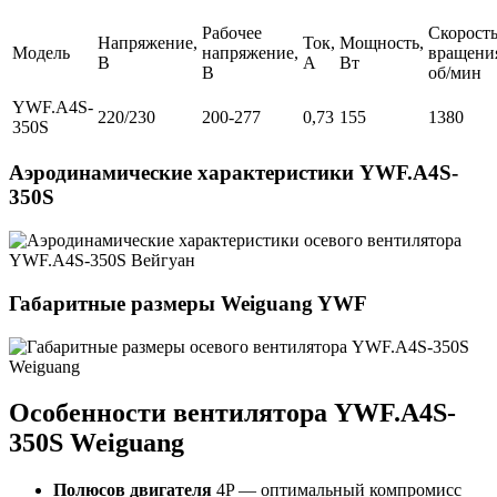
Рабочее
Скорост
Напряжение,
Ток,
Мощность,
Модель
напряжение,
вращени
В
А
Вт
В
об/мин
YWF.A4S-
220/230
200-277
0,73
155
1380
350S
Аэродинамические характеристики YWF.A4S-
350S
Габаритные размеры Weiguang YWF
Особенности вентилятора YWF.A4S-
350S Weiguang
Полюсов двигателя
4P — оптимальный компромисс