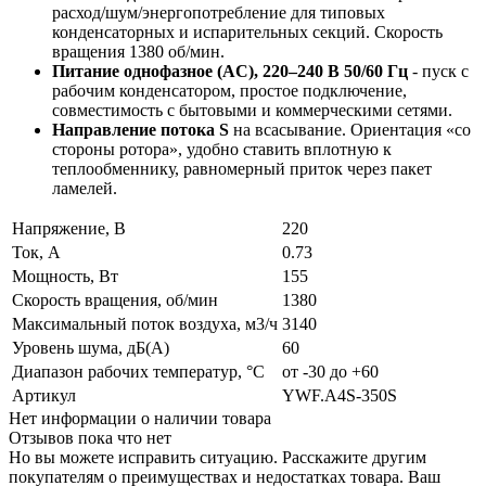
расход/шум/энергопотребление для типовых
конденсаторных и испарительных секций. Скорость
вращения 1380 об/мин.
Питание однофазное (AC), 220–240 В 50/60 Гц
- пуск с
рабочим конденсатором, простое подключение,
совместимость с бытовыми и коммерческими сетями.
Направление потока S
на всасывание. Ориентация «со
стороны ротора», удобно ставить вплотную к
теплообменнику, равномерный приток через пакет
ламелей.
Напряжение, В
220
Ток, А
0.73
Мощность, Вт
155
Скорость вращения, об/мин
1380
Максимальный поток воздуха, м3/ч
3140
Уровень шума, дБ(А)
60
Диапазон рабочих температур, °C
от -30 до +60
Артикул
YWF.A4S-350S
Нет информации о наличии товара
Отзывов пока что нет
Но вы можете исправить ситуацию. Расскажите другим
покупателям о преимуществах и недостатках товара. Ваш