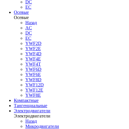
DC
EC
Осевые
Осевые
Назад
AC
DC
EC
YWF2D
YWF2E
YWF4D
YWF4E
YWF4T
YWF6D
YWF6E
YWF8D
YWF12D
YWF12E
YWF8E
Компактные
Тангенциальные
Электродвигатели
Электродвигатели
Назад
Микродвигатели