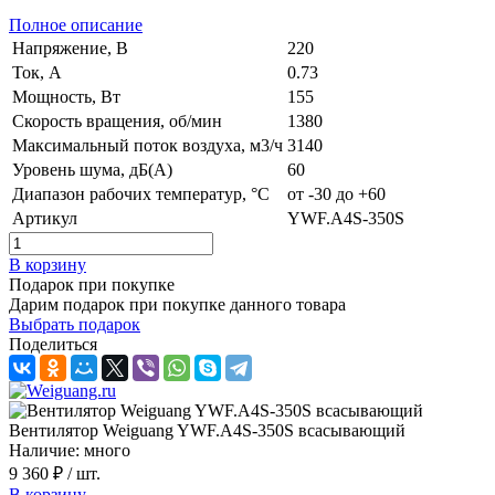
Полное описание
Напряжение, В
220
Ток, А
0.73
Мощность, Вт
155
Скорость вращения, об/мин
1380
Максимальный поток воздуха, м3/ч
3140
Уровень шума, дБ(А)
60
Диапазон рабочих температур, °C
от -30 до +60
Артикул
YWF.A4S-350S
В корзину
Подарок при покупке
Дарим подарок при покупке данного товара
Выбрать подарок
Поделиться
Вентилятор Weiguang YWF.A4S-350S всасывающий
Наличие: много
9 360 ₽
/ шт.
В корзину