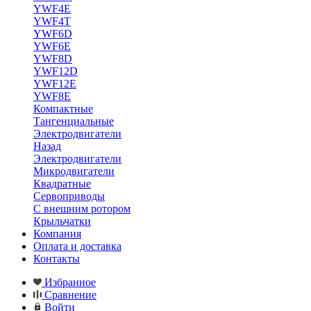
YWF4E
YWF4T
YWF6D
YWF6E
YWF8D
YWF12D
YWF12E
YWF8E
Компактные
Тангенциальные
Электродвигатели
Назад
Электродвигатели
Микродвигатели
Квадратные
Сервоприводы
С внешним ротором
Крыльчатки
Компания
Оплата и доставка
Контакты
Избранное
Сравнение
Войти