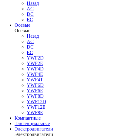
Назад
AC
DC
EC
Осевые
Осевые
Назад
AC
DC
EC
YWF2D
YWF2E
YWF4D
YWF4E
YWF4T
YWF6D
YWF6E
YWF8D
YWF12D
YWF12E
YWF8E
Компактные
Тангенциальные
Электродвигатели
Электродвигатели