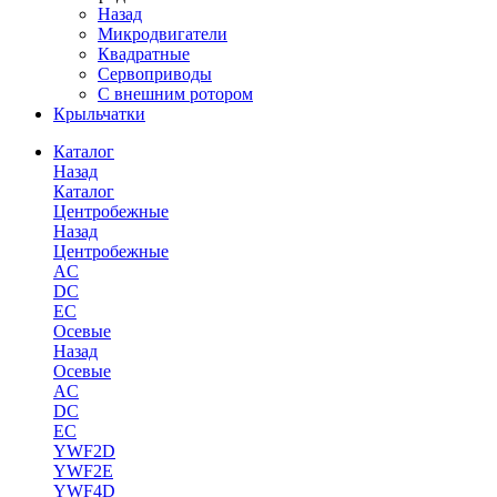
Назад
Микродвигатели
Квадратные
Сервоприводы
С внешним ротором
Крыльчатки
Каталог
Назад
Каталог
Центробежные
Назад
Центробежные
AC
DC
EC
Осевые
Назад
Осевые
AC
DC
EC
YWF2D
YWF2E
YWF4D