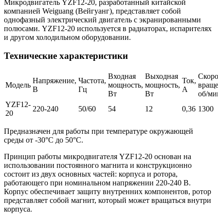
Микродвигатель YZF12-20, разработанный китайской
компанией Weiguang (Вейгуанг), представляет собой
однофазный электрический двигатель с экранированными
полюсами. YZF12-20 используется в радиаторах, испарителях
и другом холодильном оборудовании.
Технические характеристики
Входная
Выходная
Скоро
Напряжение,
Частота,
Ток,
Модель
мощность,
мощность,
враще
В
Гц
А
Вт
Вт
об/ми
YZF12-
220-240
50/60
54
12
0,36
1300
20
Предназначен для работы при температуре окружающей
среды от -30°C до 50°C.
Принцип работы микродвигателя YZF12-20 основан на
использовании постоянного магнита и конструкционно
состоит из двух основных частей: корпуса и ротора,
работающего при номинальном напряжении 220-240 В.
Корпус обеспечивает защиту внутренних компонентов, ротор
представляет собой магнит, который может вращаться внутри
корпуса.