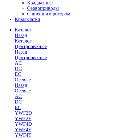
Квадратные
Сервоприводы
С внешним ротором
Крыльчатки
Каталог
Назад
Каталог
Центробежные
Назад
Центробежные
AC
DC
EC
Осевые
Назад
Осевые
AC
DC
EC
YWF2D
YWF2E
YWF4D
YWF4E
YWF4T