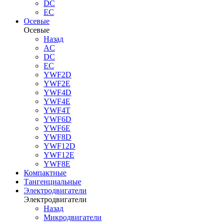
DC
EC
Осевые
Осевые
Назад
AC
DC
EC
YWF2D
YWF2E
YWF4D
YWF4E
YWF4T
YWF6D
YWF6E
YWF8D
YWF12D
YWF12E
YWF8E
Компактные
Тангенциальные
Электродвигатели
Электродвигатели
Назад
Микродвигатели