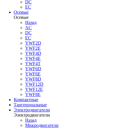
DC
EC
Осевые
Осевые
Назад
AC
DC
EC
YWF2D
YWF2E
YWF4D
YWF4E
YWF4T
YWF6D
YWF6E
YWF8D
YWF12D
YWF12E
YWF8E
Компактные
Тангенциальные
Электродвигатели
Электродвигатели
Назад
Микродвигатели