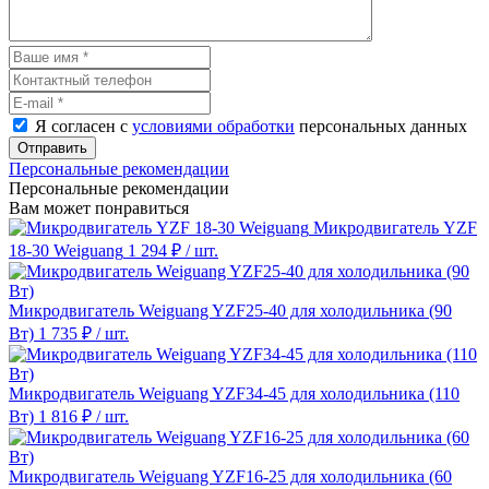
Я согласен с
условиями обработки
персональных данных
Отправить
Персональные рекомендации
Персональные рекомендации
Вам может понравиться
Микродвигатель YZF
18-30 Weiguang
1 294 ₽
/ шт.
Микродвигатель Weiguang YZF25-40 для холодильника (90
Вт)
1 735 ₽
/ шт.
Микродвигатель Weiguang YZF34-45 для холодильника (110
Вт)
1 816 ₽
/ шт.
Микродвигатель Weiguang YZF16-25 для холодильника (60