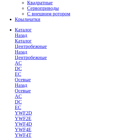
Квадратные
Сервоприводы
С внешним ротором
Крыльчатки
Каталог
Назад
Каталог
Центробежные
Назад
Центробежные
AC
DC
EC
Осевые
Назад
Осевые
AC
DC
EC
YWF2D
YWF2E
YWF4D
YWF4E
YWF4T