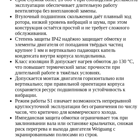
эксплуатации обеспечивает длительную работу
вентилятора без внеплановой замены.
Втулочный подшипник скольжения даёт плавный ход
ротора, низкий уровень вибраций и шума, при этом
конструкция остаётся простой и не требует сложного
обслуживания.
Степень защиты IP42 надёжно защищает обмотку и
элементы двигателя от попадания твёрдых частиц
крупнее 1 мм и вертикально падающих капель
конденсата внутри корпуса холодильника.
Класс изоляции B допускает нагрев обмоток до 130 °C,
что повышает термический запас прочности при
длительной работе в тяжёлых условиях.
Допускается монтаж двигателя горизонтально или
вертикально; при правильной ориентации корпуса
сохраняется ресурс подшипников и устойчивость к
вибрации.
Режим работы S1 означает возможность непрерывной
круглосуточной эксплуатации без ограничения по числу
часов, что критично для коммерческого холода.
Импедансная защита обмотки ограничивает ток при
заклинивании вала или остановке крыльчатки, снижая
риск перегрева и выхода двигателя Weiguang с
экранированными полюсами из строя.