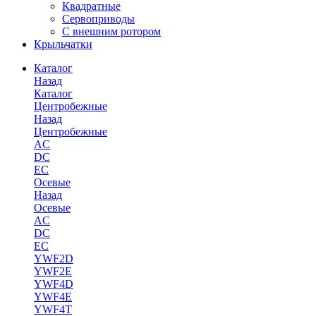
Квадратные
Сервоприводы
С внешним ротором
Крыльчатки
Каталог
Назад
Каталог
Центробежные
Назад
Центробежные
AC
DC
EC
Осевые
Назад
Осевые
AC
DC
EC
YWF2D
YWF2E
YWF4D
YWF4E
YWF4T