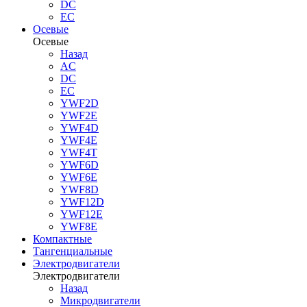
DC
EC
Осевые
Осевые
Назад
AC
DC
EC
YWF2D
YWF2E
YWF4D
YWF4E
YWF4T
YWF6D
YWF6E
YWF8D
YWF12D
YWF12E
YWF8E
Компактные
Тангенциальные
Электродвигатели
Электродвигатели
Назад
Микродвигатели