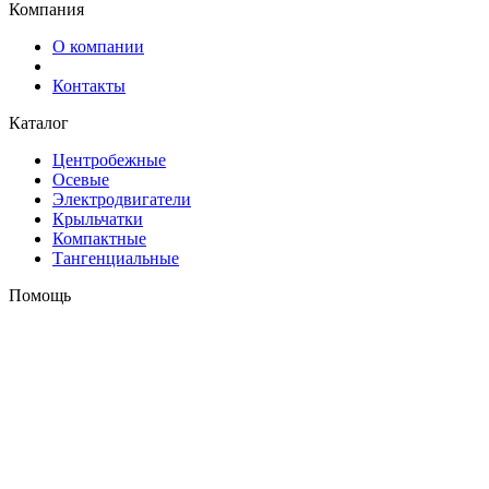
Компания
О компании
Контакты
Каталог
Центробежные
Осевые
Электродвигатели
Крыльчатки
Компактные
Тангенциальные
Помощь
Оплата и доставка
Контакты
+7 (495) 121-43-33
Заказать звонок
info@weiguang.ru
Мы в социальных сетях
2026 © weiguang.ru
Вся представленная на сайте информация, касающаяся